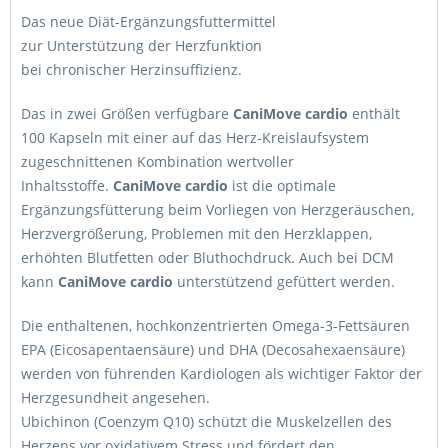
Das neue Diät-Ergänzungsfuttermittel
zur Unterstützung der Herzfunktion
bei chronischer Herzinsuffizienz.
Das in zwei Größen verfügbare
Cani
Move
cardio
enthält
100 Kapseln mit einer auf das Herz-Kreislaufsystem
zugeschnittenen Kombination wertvoller
Inhaltsstoffe.
Cani
Move
cardio
ist die optimale
Ergänzungsfütterung beim Vorliegen von Herzgeräuschen,
Herzvergrößerung, Problemen mit den Herzklappen,
erhöhten Blutfetten oder Bluthochdruck. Auch bei DCM
kann
Cani
Move
cardio
unterstützend gefüttert werden.
Die enthaltenen, hochkonzentrierten Omega-3-Fettsäuren
EPA (Eicosapentaensäure) und DHA (Decosahexaensäure)
werden von führenden Kardiologen als wichtiger Faktor der
Herzgesundheit angesehen.
Ubichinon (Coenzym Q10) schützt die Muskelzellen des
Herzens vor oxidativem Stress und fördert den