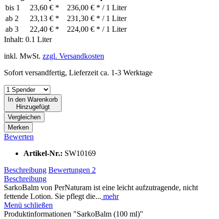
bis
1
23,60 € *
236,00 € * / 1 Liter
ab
2
23,13 € *
231,30 € * / 1 Liter
ab
3
22,40 € *
224,00 € * / 1 Liter
Inhalt:
0.1 Liter
inkl. MwSt.
zzgl. Versandkosten
Sofort versandfertig, Lieferzeit ca. 1-3 Werktage
In den
Warenkorb
Hinzugefügt
Vergleichen
Merken
Bewerten
Artikel-Nr.:
SW10169
Beschreibung
Bewertungen
2
Beschreibung
SarkoBalm von PerNaturam ist eine leicht aufzutragende, nicht
fettende Lotion. Sie pflegt die...
mehr
Menü schließen
Produktinformationen "SarkoBalm (100 ml)"