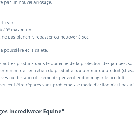
gé par un nouvel arrosage.
ettoyer.
u'à 40° maximum.
, ne pas blanchir, repasser ou nettoyer à sec.
la poussière et la saleté.
 autres produits dans le domaine de la protection des jambes, son
fortement de l'entretien du produit et du porteur du produit (cheva
s vives ou des abroutissements peuvent endommager le produit.
s peuvent être réparés sans problème - le mode d'action n'est pas af
ges Incrediwear Equine"