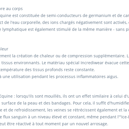
pre au corps
Equine est constituée de semi-conducteurs de germanium et de carb
ct de l'eau corporelle, des ions chargés négativement sont activés, c
de lymphatique est également stimulé de la même manière - sans pile
aleur
rément la création de chaleur ou de compression supplémentaire. 
issus environnants. Le matériau spécial Incrediwear évacue cette c
 température des tissus profonds reste constante.
 une utilisation pendant les processus inflammatoires aigus.
ne : lorsqu'ils sont mouillés, ils ont un effet similaire à celui d'u
a surface de la peau et des bandages. Pour cela, il suffit d'humidif
 et de refroidissement, les veines se rétrécissent également et la c
 flux sanguin à un niveau élevé et constant, même pendant l'"Ice-E
peut être réactivé à tout moment par un nouvel arrosage.