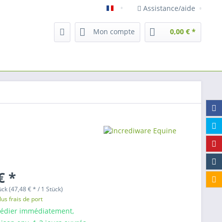
Assistance/aide
Francais
Mon compte
0,00 € *
€ *
ück (47,48 € * / 1 Stück)
lus frais de port
pédier immédiatement,