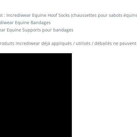
ent : Incrediwear Equine Hoof Socks (chaussettes pour sabots équins
crediwear Equine Bandages
diwear Equine Supports pour bandages
 produits Incrediwear déjà appliqués / utilisés / déballés ne peuven