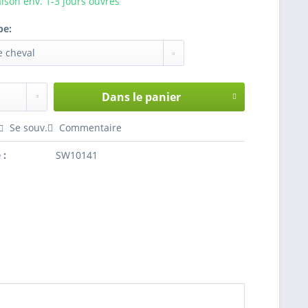
aison env. 1-3 jours ouvrés
be:
Dans le panier
Hinzugefügt
Se souv.
Commentaire
 :
SW10141