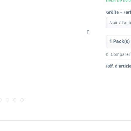
délai de livr
Größe + Far
Comparer
Réf. d'article