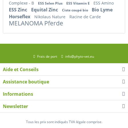
Complexe - B
ESS Amino
ESS Selen Plus
ESS Vitamin E
ESS Zinc
Equital Zinc
Bio Lyme
Ciste coupé bio
Horseflex
Nikolaus Nature
Racine de Carde
MELANOMA Pferde
Frais de port
info@phyto-vet.eu
Aide et Conseils
Assistance boutique
Informations
Newsletter
Tous les prix sont indiqués TVA légale comprise.