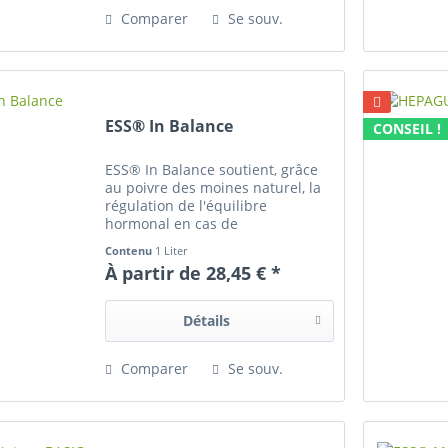
Comparer
Se souv.
ESS® In Balance
CONSEIL !
ESS® In Balance soutient, grâce
au poivre des moines naturel, la
régulation de l'équilibre
hormonal en cas de
comportement agressif des
Contenu
1 Liter
juments lors des chaleurs,
À partir de 28,45 € *
d'instinct sexuel prononcé des
étalons & hongres et d'équilibre
hormonal...
Détails
Comparer
Se souv.