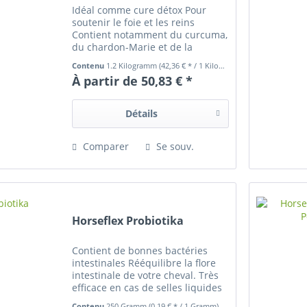
Idéal comme cure détox Pour
soutenir le foie et les reins
Contient notamment du curcuma,
du chardon-Marie et de la
réglisse Sans sucres ajoutés, sans
Contenu
1.2 Kilogramm
(42,36 € * / 1 Kilogramm)
colorants, sans arômes artificiels
À partir de 50,83 € *
Détails
Comparer
Se souv.
Horseflex Probiotika
Contient de bonnes bactéries
intestinales Rééquilibre la flore
intestinale de votre cheval. Très
efficace en cas de selles liquides
et de diarrhées Sans colorants,
Contenu
250 Gramm
(0,19 € * / 1 Gramm)