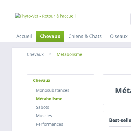
Accueil
Chevaux
Chiens & Chats
Oiseaux
Chevaux
Métabolisme
Chevaux
Mét
Monosubstances
Métabolisme
Sabots
Muscles
Best-sell
Performances