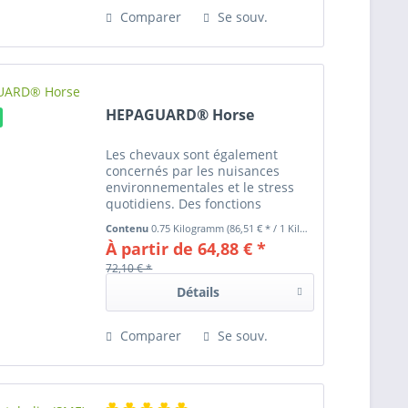
Comparer
Se souv.
HEPAGUARD® Horse
Les chevaux sont également
concernés par les nuisances
environnementales et le stress
quotidiens. Des fonctions
métaboliques et hépatiques
Contenu
0.75 Kilogramm
(86,51 € * / 1 Kilogramm)
performantes ainsi que des
À partir de 64,88 € *
organes d'élimination
fonctionnels sont vitaux pour la
72,10 € *
désintoxication...
Détails
Comparer
Se souv.