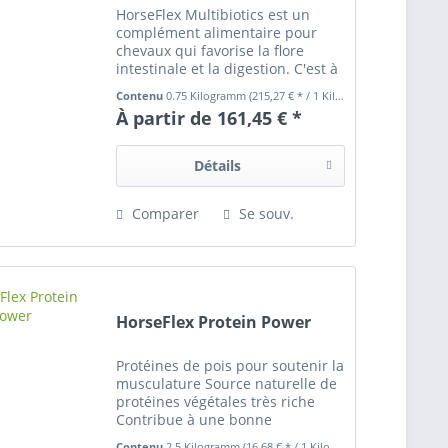
HorseFlex Multibiotics est un
complément alimentaire pour
chevaux qui favorise la flore
intestinale et la digestion. C'est à
la fois un prébiotique, un
Contenu
0.75 Kilogramm
(215,27 € * / 1 Kilogramm)
probiotique et un postbiotique
À partir de 161,45 € *
qui contribue également à la
vitalité générale et au...
Détails
Comparer
Se souv.
HorseFlex Protein Power
Protéines de pois pour soutenir la
musculature Source naturelle de
protéines végétales très riche
Contribue à une bonne
endurance Pour des muscles
Contenu
2.5 Kilogramm
(16,68 € * / 1 Kilogramm)