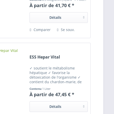
forts et sains Sans sucre ajouté,
À partir de 41,70 € *
ni colorants, ni parfums, ni
arômes
Détails
Comparer
Se souv.
ESS Hepar Vital
✓ soutient le métabolisme
hépatique ✓ favorise la
détoxication de l'organisme ✓
contient du chardon-marie, de
l'artichaut & du gingembre ✓
Contenu
1 Liter
convient également pour
À partir de 47,45 € *
l'alimentation préventive en cure
✓ utilisation facile sous forme
liquide
Détails