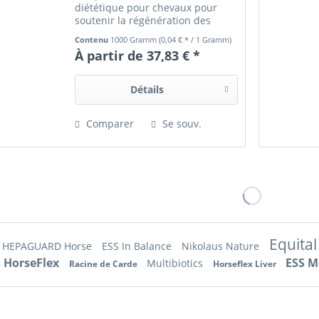
diététique pour chevaux pour
soutenir la régénération des
sabots, des pieds et de la peau -
Contenu
1000 Gramm
(0,04 € * / 1 Gramm)
en cas de carence en zinc - pour
À partir de 37,83 € *
soutenir l'ensemble du
métabolisme
Détails
Comparer
Se souv.
Equital
HEPAGUARD Horse
ESS In Balance
Nikolaus Nature
HorseFlex
ESS M
Multibiotics
Racine de Carde
Horseflex Liver