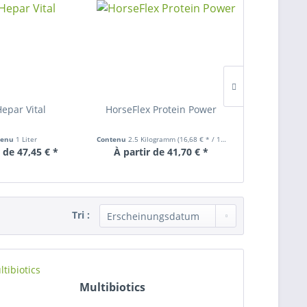
epar Vital
HorseFlex Protein Power
Complexe - 
tenu
1 Liter
Contenu
2.5 Kilogramm
(16,68 € * / 1 Kilogramm)
Cont
 de 47,45 € *
À partir de 41,70 € *
À partir 
Tri :
Multibiotics