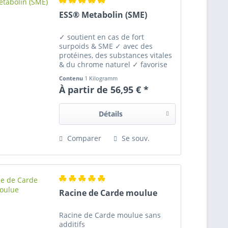
ESS® Metabolin (SME)
✓ soutient en cas de fort
surpoids & SME ✓ avec des
protéines, des substances vitales
& du chrome naturel ✓ favorise
le maintien des muscles en cas
Contenu
1 Kilogramm
de régime & d'entraînement
À partir de 56,95 € *
accru ✓ diminue le risque de
fourbure ✓ 100% sans dopage -...
Détails
Comparer
Se souv.
Racine de Carde moulue
Racine de Carde moulue sans
additifs