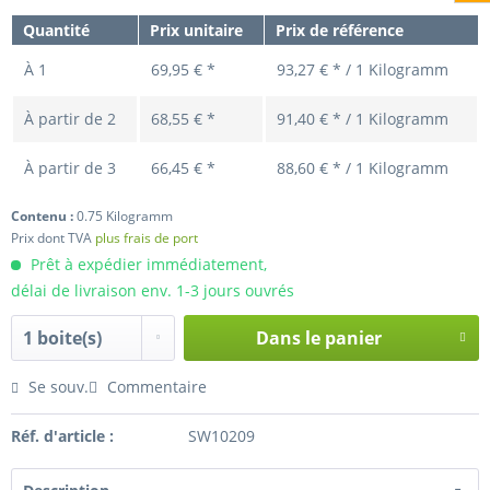
Quantité
Prix unitaire
Prix de référence
À
1
69,95 € *
93,27 € * / 1 Kilogramm
À partir de
2
68,55 € *
91,40 € * / 1 Kilogramm
À partir de
3
66,45 € *
88,60 € * / 1 Kilogramm
Contenu :
0.75 Kilogramm
Prix dont TVA
plus frais de port
Prêt à expédier immédiatement,
délai de livraison env. 1-3 jours ouvrés
Dans le panier
Hinzugefügt
Se souv.
Commentaire
Réf. d'article :
SW10209