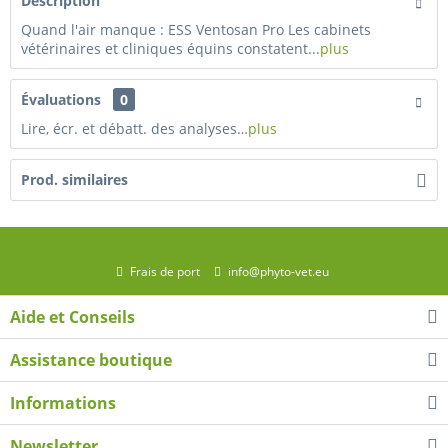
Description
Quand l'air manque : ESS Ventosan Pro Les cabinets
vétérinaires et cliniques équins constatent...
plus
Évaluations
0
Lire, écr. et débatt. des analyses…
plus
Prod. similaires
Frais de port
info@phyto-vet.eu
Aide et Conseils
Assistance boutique
Informations
Newsletter