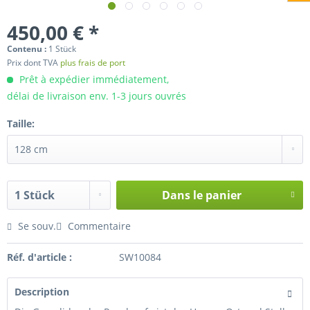
450,00 € *
Contenu :
1 Stück
Prix dont TVA
plus frais de port
Prêt à expédier immédiatement,
délai de livraison env. 1-3 jours ouvrés
Taille:
Dans le panier
Hinzugefügt
Se souv.
Commentaire
Réf. d'article :
SW10084
Description