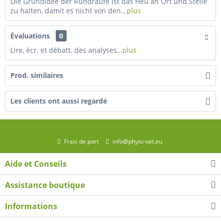
Die Grundidee der Rundraufe ist das Heu an Ort und Stelle
zu halten, damit es nicht von den...
plus
Évaluations
0
Lire, écr. et débatt. des analyses…
plus
Prod. similaires
Les clients ont aussi regardé
Frais de port
info@phyto-vet.eu
Aide et Conseils
Assistance boutique
Informations