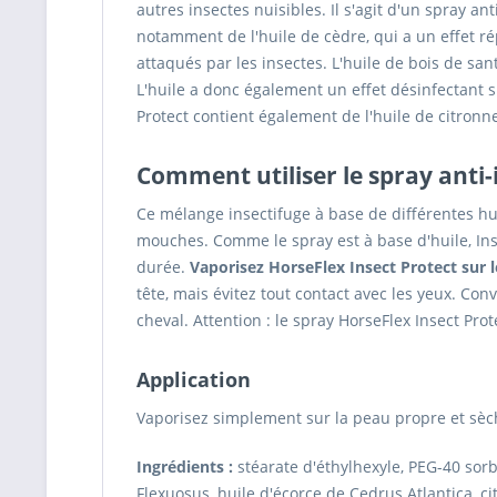
autres insectes nuisibles. Il s'agit d'un spray an
notamment de l'huile de cèdre, qui a un effet ré
attaqués par les insectes. L'huile de bois de sant
L'huile a donc également un effet désinfectant 
Protect contient également de l'huile de citronn
Comment utiliser le spray anti
Ce mélange insectifuge à base de différentes huil
mouches. Comme le spray est à base d'huile, Inse
durée.
Vaporisez HorseFlex Insect Protect sur le
tête, mais évitez tout contact avec les yeux. C
cheval. Attention : le spray HorseFlex Insect Prot
Application
Vaporisez simplement sur la peau propre et sèche,
Ingrédients :
stéarate d'éthylhexyle, PEG-40 sor
Flexuosus, huile d'écorce de Cedrus Atlantica, citr