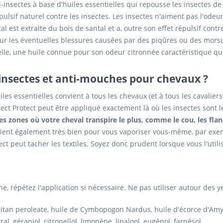
ti-insectes à base d'huiles essentielles qui repousse les insectes de
pulsif naturel contre les insectes. Les insectes n'aiment pas l'odeu
al est extraite du bois de santal et a, outre son effet répulsif cont
sur les éventuelles blessures causées par des piqûres ou des morsur
elle, une huile connue pour son odeur citronnée caractéristique qu
-insectes et anti-mouches pour chevaux ?
es essentielles convient à tous les chevaux (et à tous les cavaliers)
ct Protect peut être appliqué exactement là où les insectes sont l
s zones où votre cheval transpire le plus, comme le cou, les flanc
onvient également très bien pour vous vaporiser vous-même, par e
ect peut tacher les textiles. Soyez donc prudent lorsque vous l'utili
 répétez l'application si nécessaire. Ne pas utiliser autour des yeu
bitan peroleate, huile de Cymbopogon Nardus, huile d'écorce d'Am
al, géraniol, citronellol, limonène, linalool, eugénol, farnésol.