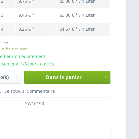
e
2
9,75 € *
65,00 € * / 1 Liter
e
3
9,45 € *
63,00 € * / 1 Liter
e
4
9,25 € *
61,67 € * / 1 Liter
 Liter
lus frais de port
pédier immédiatement,
aison env. 1-3 jours ouvrés
Dans le panier
Hinzugefügt
Se souv.
Commentaire
 :
SW10190