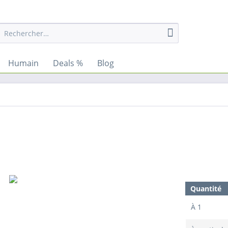
Humain
Deals %
Blog
Quantité
À
1